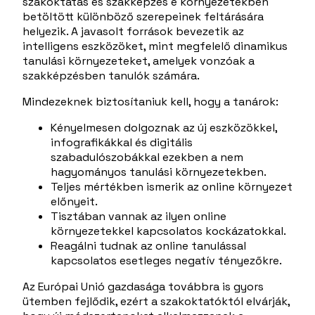
szakoktatás és szakképzés e környezetekben
betöltött különböző szerepeinek feltárására
helyezik. A javasolt források bevezetik az
intelligens eszközöket, mint megfelelő dinamikus
tanulási környezeteket, amelyek vonzóak a
szakképzésben tanulók számára.
Mindezeknek biztosítaniuk kell, hogy a tanárok:
Kényelmesen dolgoznak az új eszközökkel,
infografikákkal és digitális
szabadulószobákkal ezekben a nem
hagyományos tanulási környezetekben.
Teljes mértékben ismerik az online környezet
előnyeit.
Tisztában vannak az ilyen online
környezetekkel kapcsolatos kockázatokkal.
Reagálni tudnak az online tanulással
kapcsolatos esetleges negatív tényezőkre.
Az Európai Unió gazdasága továbbra is gyors
ütemben fejlődik, ezért a szakoktatóktól elvárják,