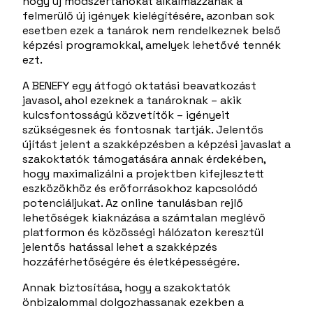
hogy új módszertanokat alkalmazzanak a
felmerülő új igények kielégítésére, azonban sok
esetben ezek a tanárok nem rendelkeznek belső
képzési programokkal, amelyek lehetővé tennék
ezt.
A BENEFY egy átfogó oktatási beavatkozást
javasol, ahol ezeknek a tanároknak – akik
kulcsfontosságú közvetítők – igényeit
szükségesnek és fontosnak tartják. Jelentős
újítást jelent a szakképzésben a képzési javaslat a
szakoktatók támogatására annak érdekében,
hogy maximalizálni a projektben kifejlesztett
eszközökhöz és erőforrásokhoz kapcsolódó
potenciáljukat. Az online tanulásban rejlő
lehetőségek kiaknázása a számtalan meglévő
platformon és közösségi hálózaton keresztül
jelentős hatással lehet a szakképzés
hozzáférhetőségére és életképességére.
Annak biztosítása, hogy a szakoktatók
önbizalommal dolgozhassanak ezekben a