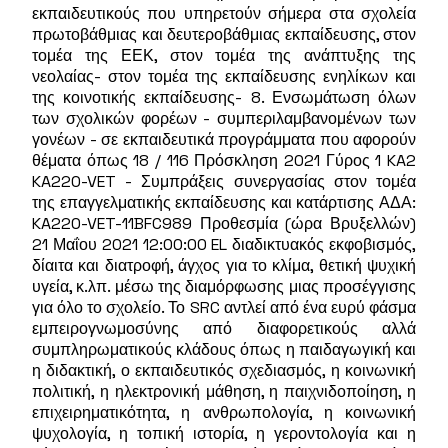
εκπαιδευτικούς που υπηρετούν σήμερα στα σχολεία
πρωτοβάθμιας και δευτεροβάθμιας εκπαίδευσης, στον
τομέα της ΕΕΚ, στον τομέα της ανάπτυξης της
νεολαίας- στον τομέα της εκπαίδευσης ενηλίκων και
της κοινοτικής εκπαίδευσης- 8. Ενσωμάτωση όλων
των σχολικών φορέων - συμπεριλαμβανομένων των
γονέων - σε εκπαιδευτικά προγράμματα που αφορούν
θέματα όπως 18 / 116 Πρόσκληση 2021 Γύρος 1 KA2
KA220-VET - Συμπράξεις συνεργασίας στον τομέα
της επαγγελματικής εκπαίδευσης και κατάρτισης ΑΔΑ:
KA220-VET-11BFC989 Προθεσμία (ώρα Βρυξελλών)
21 Μαΐου 2021 12:00:00 EL διαδικτυακός εκφοβισμός,
δίαιτα και διατροφή, άγχος για το κλίμα, θετική ψυχική
υγεία, κ.λπ. μέσω της διαμόρφωσης μιας προσέγγισης
για όλο το σχολείο. Το SRC αντλεί από ένα ευρύ φάσμα
εμπειρογνωμοσύνης από διαφορετικούς αλλά
συμπληρωματικούς κλάδους όπως η παιδαγωγική και
η διδακτική, ο εκπαιδευτικός σχεδιασμός, η κοινωνική
πολιτική, η ηλεκτρονική μάθηση, η παιχνιδοποίηση, η
επιχειρηματικότητα, η ανθρωπολογία, η κοινωνική
ψυχολογία, η τοπική ιστορία, η γεροντολογία και η