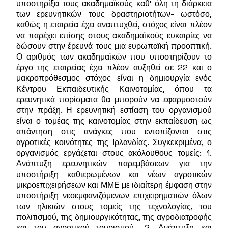
υποστηρίξει τους ακαδημαϊκούς καθ' όλη τη διάρκεια
των ερευνητικών τους δραστηριοτήτων- ωστόσο,
καθώς η εταιρεία έχει αναπτυχθεί, στόχος είναι πλέον
να παρέχει επίσης στους ακαδημαϊκούς ευκαιρίες να
δώσουν στην έρευνά τους μια ευρωπαϊκή προοπτική.
Ο αριθμός των ακαδημαϊκών που υποστηρίζουν το
έργο της εταιρείας έχει πλέον αυξηθεί σε 22 και ο
μακροπρόθεσμος στόχος είναι η δημιουργία ενός
Κέντρου Εκπαιδευτικής Καινοτομίας, όπου τα
ερευνητικά πορίσματα θα μπορούν να εφαρμοστούν
στην πράξη. Η ερευνητική εστίαση του οργανισμού
είναι ο τομέας της καινοτομίας στην εκπαίδευση ως
απάντηση στις ανάγκες που εντοπίζονται στις
αγροτικές κοινότητες της Ιρλανδίας. Συγκεκριμένα, ο
οργανισμός εργάζεται στους ακόλουθους τομείς: 1.
Ανάπτυξη ερευνητικών παρεμβάσεων για την
υποστήριξη καθιερωμένων και νέων αγροτικών
μικροεπιχειρήσεων και ΜΜΕ με ιδιαίτερη έμφαση στην
υποστήριξη νεοεμφανιζόμενων επιχειρηματιών όλων
των ηλικιών στους τομείς της τεχνολογίας, του
πολιτισμού, της δημιουργικότητας, της αγροδιατροφής
και του αγροτικού τουρισμού- 2. Ανάπτυξη και