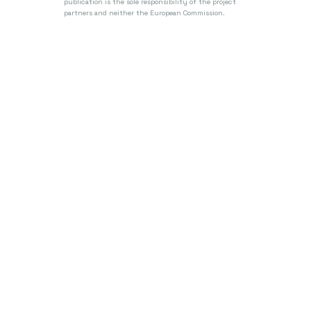
publication is the sole responsibility of the project
partners and neither the European Commission.