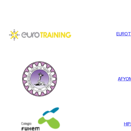
EUROT
AFYO
HIP